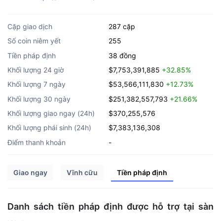
Cặp giao dịch
287 cặp
Số coin niêm yết
255
Tiền pháp định
38 đồng
Khối lượng 24 giờ
$7,753,391,885
+32.85%
Khối lượng 7 ngày
$53,566,111,830
+12.73%
Khối lượng 30 ngày
$251,382,557,793
+21.66%
Khối lượng giao ngay (24h)
$370,255,576
Khối lượng phái sinh (24h)
$7,383,136,308
Điểm thanh khoản
-
Giao ngay
Vĩnh cữu
Tiền pháp định
Danh sách tiền pháp định được hỗ trợ tại sàn