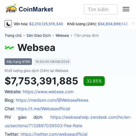
ME
Vốn hóa:
$2,210,125,519,340
Khối lượng (24h):
$54,854,699,142
Ti
Trang chủ
›
Sàn Giao Dịch
›
Websea
›
Tiền pháp định
Websea
Xếp hạng #198
10:50:00 08/08/2026
Khối lượng giao dịch (24h) tại Websea
$7,753,391,885
32.85%
Website:
https://www.websea.com
Blog:
https://medium.com/@WebseaNews
Chat:
https://t.me/Webseaofficial
Phí giao dịch:
https://webseahelp.zendesk.com/hc/en-
us/sections/7132897039503-Fee-Rate
Twitter:
https://twitter.com/webseaofficial