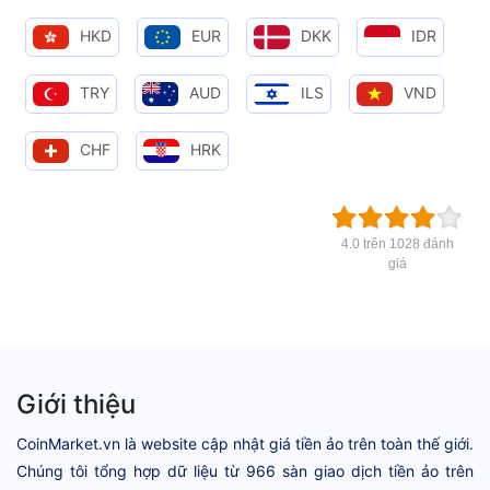
HKD
EUR
DKK
IDR
TRY
AUD
ILS
VND
CHF
HRK
4.0 trên 1028 đánh
giá
Giới thiệu
CoinMarket.vn là website cập nhật giá tiền ảo trên toàn thế giới.
Chúng tôi tổng hợp dữ liệu từ 966 sàn giao dịch tiền ảo trên