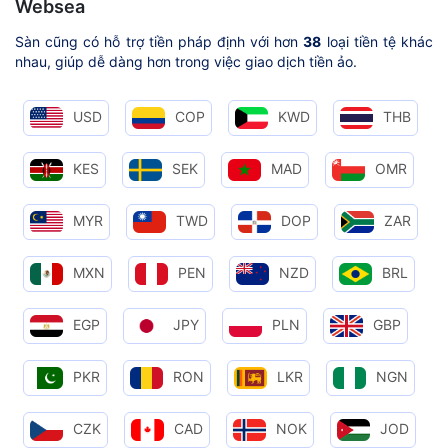
Websea
Sàn cũng có hỗ trợ tiền pháp định với hơn
38
loại tiền tệ khác
nhau, giúp dễ dàng hơn trong việc giao dịch tiền ảo.
USD
COP
KWD
THB
KES
SEK
MAD
OMR
MYR
TWD
DOP
ZAR
MXN
PEN
NZD
BRL
EGP
JPY
PLN
GBP
PKR
RON
LKR
NGN
CZK
CAD
NOK
JOD