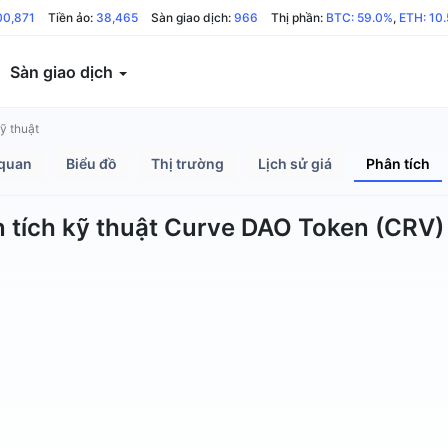
00,871
Tiền ảo:
38,465
Sàn giao dịch:
966
Thị phần:
BTC: 59.0%
,
ETH: 10
Sàn giao dịch
ỹ thuật
quan
Biểu đồ
Thị trường
Lịch sử giá
Phân tích
 tích kỹ thuật Curve DAO Token (CRV)