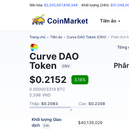
Vốn hóa:
$2,205,067,856,548
Khối lượng (24h):
$51,046,0
Tiền ảo
Trang chủ
›
Tiền ảo
›
Curve DAO Token (CRV)
›
Phân tích k
Tổng 
Curve DAO
Token
Phân
CRV
$0.2152
3.18%
0.000003319 BTC
5,598 VND
Thấp:
$0.2083
Cao:
$0.2208
Khối lượng
Giao
$40,139,029
dịch
24h