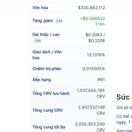
Vốn hóa
$330,862,112
+$0.006632
Tăng giảm
24h
3.18%
Giá thấp / cao
$0.2083 /
$0.2208
24h
Giao dịch / Vốn
12.1316%
hóa
Chiếm thị phần
0.015005%
Xếp hạng
#91
1,537,505,795
Tổng CRV lưu hành
Sức 
CRV
2,407,527,149
Chỉ số b
Tổng cung CRV
CRV
Có thể c
ngày, 1 
3,030,303,030
Tổng cung tối đa
CRV
Xem thê