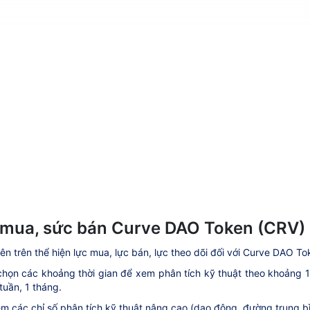
mua, sức bán Curve DAO Token (CRV)
ên trên thể hiện lực mua, lực bán, lực theo dõi đối với Curve DAO To
họn các khoảng thời gian để xem phân tích kỹ thuật theo khoảng 1 ph
tuần, 1 tháng.
m các chỉ số phân tích kỹ thuật nâng cao (dao động, đường trung bìn