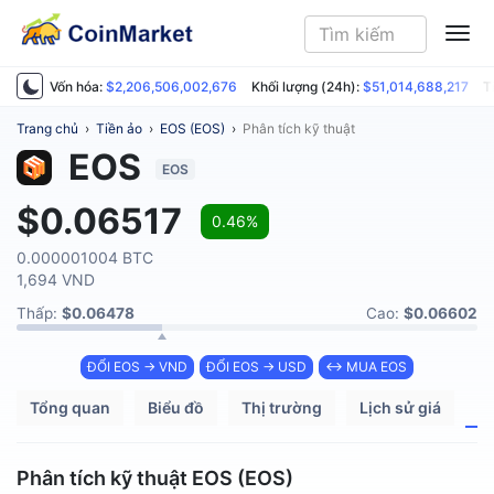
ME
Vốn hóa:
$2,206,506,002,676
Khối lượng (24h):
$51,014,688,217
T
Trang chủ
›
Tiền ảo
›
EOS (EOS)
›
Phân tích kỹ thuật
EOS
EOS
$0.06517
0.46%
0.000001004 BTC
1,694 VND
Thấp:
$0.06478
Cao:
$0.06602
ĐỔI EOS → VND
ĐỔI EOS → USD
↔ MUA EOS
Tổng quan
Biểu đồ
Thị trường
Lịch sử giá
P
Phân tích kỹ thuật EOS (EOS)