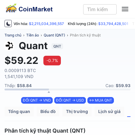
ME
Vốn hóa:
$2,215,034,396,557
Khối lượng (24h):
$33,794,428,501
T
Trang chủ
›
Tiền ảo
›
Quant (QNT)
›
Phân tích kỹ thuật
Quant
QNT
$59.22
-0.7%
0.0009113 BTC
1,541,109 VND
Thấp:
$58.84
Cao:
$59.93
ĐỔI QNT → VND
ĐỔI QNT → USD
↔ MUA QNT
Tổng quan
Biểu đồ
Thị trường
Lịch sử giá
P
Phân tích kỹ thuật Quant (QNT)