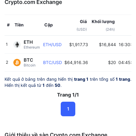
Crypto.com Exchange
Giá
Khối lượng
Tiền
Cặp
#
(USD)
(24h)
ETH
1
ETH/USD
$1,917.73
$16,844
16:30:2
Ethereum 
BTC
2
BTC/USD
$64,916.36
$20
04:45:1
Bitcoin 
Kết quả ở bảng trên đang hiển thị
trang 1
trên tổng số
1 trang
.
Hiển thị kết quả từ
1
đến
50
.
Trang 1/1
1
Giới thiệu về sàn Crypto.com Exchange