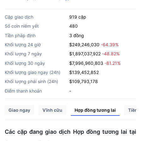
Cặp giao dịch
919 cặp
Số coin niêm yết
480
Tiền pháp định
3 đồng
Khối lượng 24 giờ
$249,246,030
-64.39%
Khối lượng 7 ngày
$1,897,037,922
-48.82%
Khối lượng 30 ngày
$7,996,960,803
-81.21%
Khối lượng giao ngay (24h)
$139,452,852
Khối lượng phái sinh (24h)
$109,793,178
Điểm thanh khoản
-
Giao ngay
Vĩnh cữu
Hợp đồng tương lai
Tiền 
Các cặp đang giao dịch Hợp đồng tương lai tại