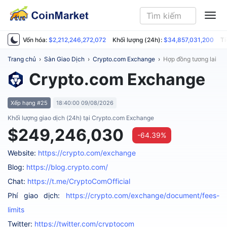
ME
Vốn hóa:
$2,212,246,272,072
Khối lượng (24h):
$34,857,031,200
Ti
Trang chủ
›
Sàn Giao Dịch
›
Crypto.com Exchange
›
Hợp đồng tương lai
Crypto.com Exchange
Xếp hạng #25
18:40:00 09/08/2026
Khối lượng giao dịch (24h) tại Crypto.com Exchange
$249,246,030
-64.39%
Website:
https://crypto.com/exchange
Blog:
https://blog.crypto.com/
Chat:
https://t.me/CryptoComOfficial
Phí giao dịch:
https://crypto.com/exchange/document/fees-
limits
Twitter:
https://twitter.com/cryptocom