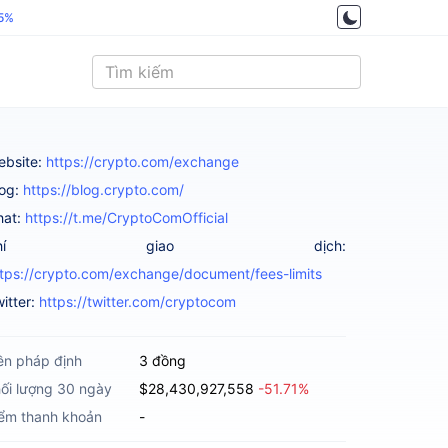
.5%
ebsite:
https://crypto.com/exchange
log:
https://blog.crypto.com/
hat:
https://t.me/CryptoComOfficial
Phí giao dịch:
tps://crypto.com/exchange/document/fees-limits
itter:
https://twitter.com/cryptocom
ền pháp định
3 đồng
ối lượng 30 ngày
$28,430,927,558
-51.71%
ểm thanh khoản
-