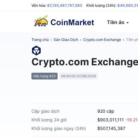
Vốn hóa:
$2,195,487,797,380
Khối lượng (24h):
$49,980,3
Tiền ảo
Trang chủ
›
Sàn Giao Dịch
›
Crypto.com Exchange
›
Tiền p
Crypto.com Exchang
Xếp hạng #25
09:50:00 07/08/2026
Cặp giao dịch
920 cặp
Khối lượng 24 giờ
$903,011,111
-19.2
Khối lượng giao ngay (24h)
$507,145,387