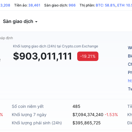
13,208
Tiền ảo:
38,461
Sàn giao dịch:
966
Thị phần:
BTC: 58.8%
,
ETH: 10
Sàn giao dịch
háp định
Khối lượng giao dịch (24h) tại Crypto.com Exchange
W
$903,011,111
e
B
-19.21%
C
ht
Tw
Số coin niêm yết
485
Ti
1%
Khối lượng 7 ngày
$7,094,374,240
-1.53%
Kh
Khối lượng phái sinh (24h)
$395,865,725
Đi