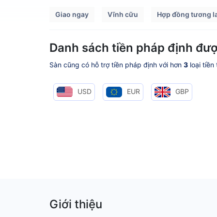
Giao ngay
Vĩnh cữu
Hợp đồng tương la
Danh sách tiền pháp định đượ
Sàn cũng có hỗ trợ tiền pháp định với hơn
3
loại tiền
USD
EUR
GBP
Giới thiệu